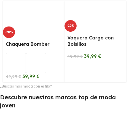
-20%
-20%
Vaquero Cargo con
Chaqueta Bomber
Bolsillos
39,99
€
49,99
€
39,99
€
49,99
€
¿Buscas más moda con estilo?
Descubre nuestras marcas top de moda
joven