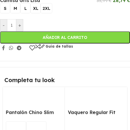
Camisa Gris Lisa
28,79
€
35,99
€
S
M
L
XL
2XL
-
+
AÑADIR AL CARRITO
Guía de tallas
Completa tu look
Pantalón Chino Slim
Vaquero Regular Fit