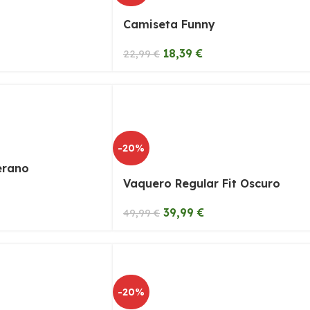
Camiseta Funny
18,39
€
22,99
€
-20%
erano
Vaquero Regular Fit Oscuro
39,99
€
49,99
€
-20%