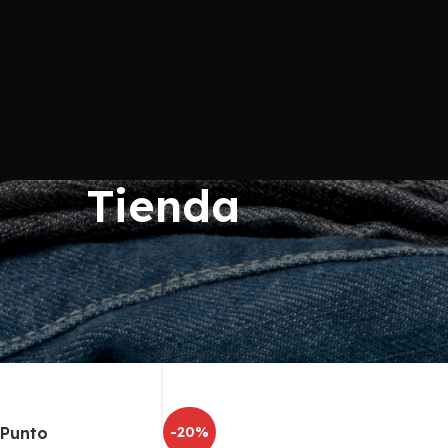
n a Hombre y Mujer para que te resulte más fácil encontr
Tienda
 Punto
-20%