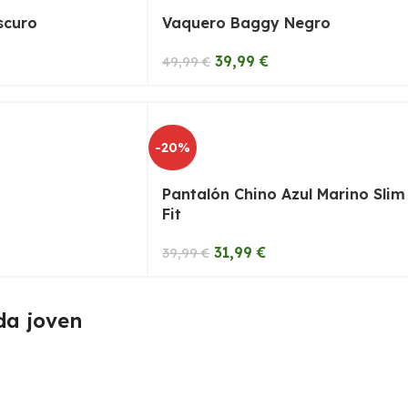
scuro
Vaquero Baggy Negro
39,99
€
49,99
€
-20%
Pantalón Chino Azul Marino Slim
Fit
31,99
€
39,99
€
da joven