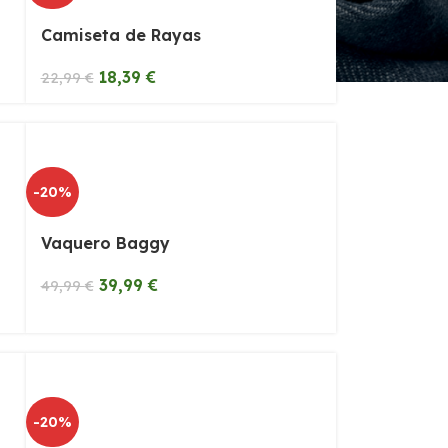
Camiseta de Rayas
18,39
€
22,99
€
-20%
Vaquero Baggy
39,99
€
49,99
€
-20%