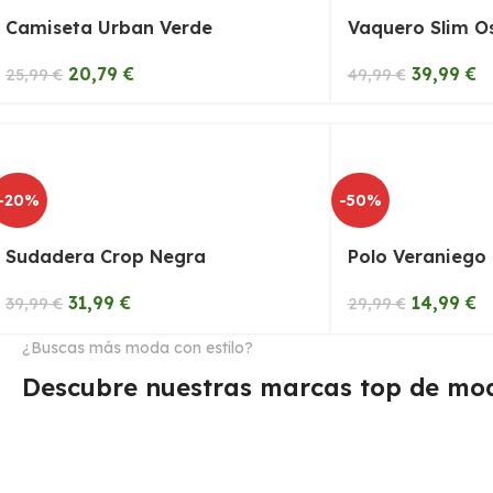
Camiseta Urban Verde
Vaquero Slim O
20,79
€
39,99
€
25,99
€
49,99
€
-20%
-50%
Sudadera Crop Negra
Polo Veraniego
31,99
€
14,99
€
39,99
€
29,99
€
¿Buscas más moda con estilo?
Descubre nuestras marcas top de mo