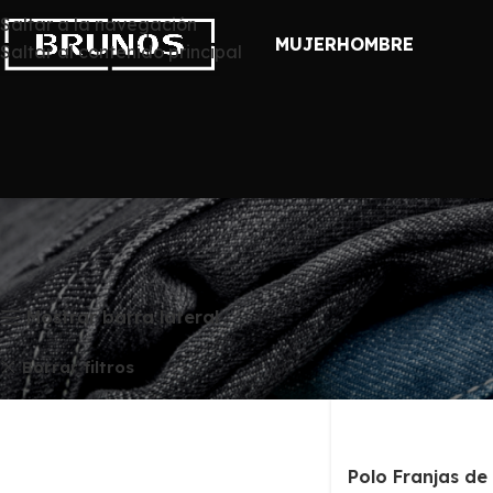
Las colecciones Chico y Chica pasará
Saltar a la navegación
MUJER
HOMBRE
Saltar al contenido principal
Inicio
/
Tienda
Mostrar barra lateral
Six Valves
Borrar filtros
Polo Franjas de