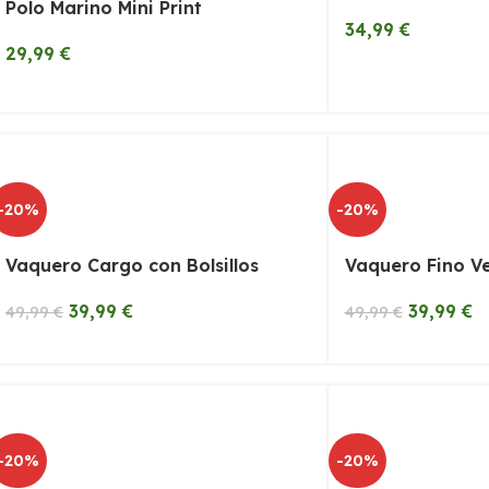
Polo Marino Mini Print
34,99
€
29,99
€
-20%
-20%
Vaquero Cargo con Bolsillos
Vaquero Fino V
39,99
€
39,99
€
49,99
€
49,99
€
-20%
-20%