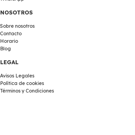
NOSOTROS
Sobre nosotros
Contacto
Horario
Blog
LEGAL
Avisos Legales
Política de cookies
Términos y Condiciones
Política de Privacidad y Protección de Datos
Brunos Moda
by
La Torre Turquesa
.