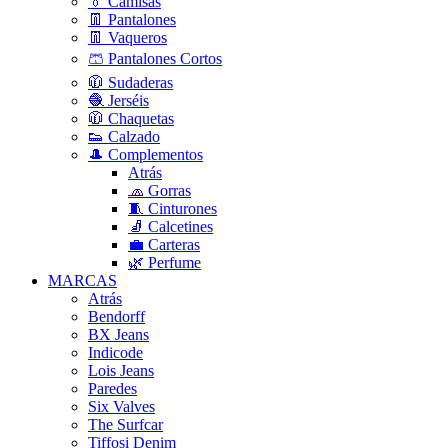
👔 Camisas
👖 Pantalones
👖 Vaqueros
🩳 Pantalones Cortos
🧥 Sudaderas
🧶 Jerséis
🧥 Chaquetas
👟 Calzado
🎩 Complementos
Atrás
🧢 Gorras
🧵 Cinturones
🧦 Calcetines
💼 Carteras
🌿 Perfume
MARCAS
Atrás
Bendorff
BX Jeans
Indicode
Lois Jeans
Paredes
Six Valves
The Surfcar
Tiffosi Denim