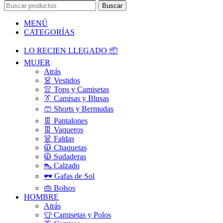
Buscar
MENÚ
CATEGORÍAS
LO RECIEN LLEGADO 📦
MUJER
Atrás
👗 Vestidos
👚 Tops y Camisetas
👔 Camisas y Blusas
🩳 Shorts y Bermudas
👖 Pantalones
👖 Vaqueros
👗 Faldas
🧥 Chaquetas
🧥 Sudaderas
👠 Calzado
🕶️ Gafas de Sol
👜 Bolsos
HOMBRE
Atrás
👕 Camisetas y Polos