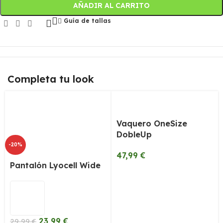
AÑADIR AL CARRITO
Guía de tallas
Completa tu look
Vaquero OneSize
DobleUp
-20%
47,99
€
Pantalón Lyocell Wide
23,99
€
29,99
€