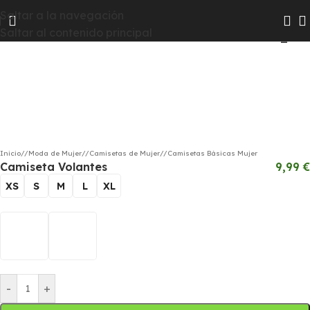
Las colecciones Chico y Chica pasarán a Hombre y Mujer
Saltar a la navegación
Haga clic para ampliar
para que te resulte más fácil encontrar todas las
Saltar al contenido principal
novedades
Inicio
/
Moda de Mujer
/
Camisetas de Mujer
/
Camisetas Básicas Mujer
Camiseta Volantes
9,99
€
XS
S
M
L
XL
-
+