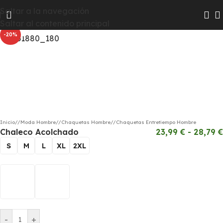
Las colecciones Chico y Chica pasarán a Hombre y Mujer
Saltar a la navegación
para que te resulte más fácil encontrar todas las
Saltar al contenido principal
Haga clic para ampliar
novedades
-20%
Inicio
/
Moda Hombre
/
Chaquetas Hombre
/
Chaquetas Entretiempo Hombre
Chaleco Acolchado
23,99
€
-
28,79
€
S
M
L
XL
2XL
-
+