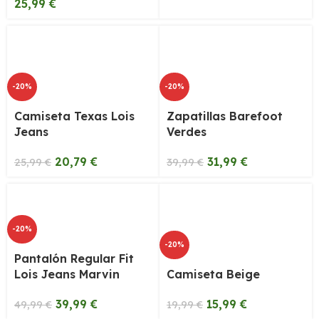
25,99
€
-20%
-20%
Camiseta Texas Lois
Zapatillas Barefoot
Jeans
Verdes
20,79
€
31,99
€
25,99
€
39,99
€
-20%
-20%
Pantalón Regular Fit
Lois Jeans Marvin
Camiseta Beige
39,99
€
15,99
€
49,99
€
19,99
€