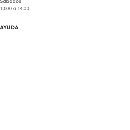
Sábados
10:00 a 14:00
AYUDA
Guía de Tallas
Preguntas Frecuentes
Mi cuenta
Envíos
Devoluciones
WhatsApp
NOSOTROS
Sobre nosotros
Contacto
Horario
Blog