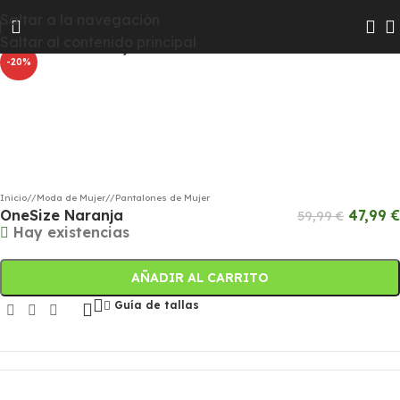
Las colecciones Chico y Chica pasarán a Hombre y Mujer
Saltar a la navegación
Haga clic para ampliar
para que te resulte más fácil encontrar todas las
Saltar al contenido principal
novedades
-20%
Inicio
/
Moda de Mujer
/
Pantalones de Mujer
OneSize Naranja
47,99
€
59,99
€
Hay existencias
AÑADIR AL CARRITO
Guía de tallas