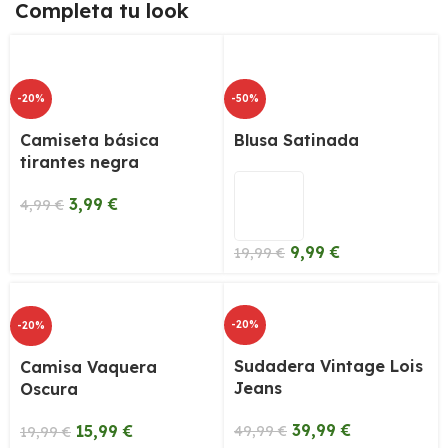
Completa tu look
-20%
-50%
Camiseta básica
Blusa Satinada
tirantes negra
3,99
€
4,99
€
9,99
€
19,99
€
-20%
-20%
Sudadera Vintage Lois
Camisa Vaquera
Jeans
Oscura
39,99
€
15,99
€
49,99
€
19,99
€