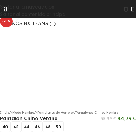
Las colecciones Chico y Chica pasarán a Hombre y Mujer
Saltar a la navegación
para que te resulte más fácil encontrar todas las
Saltar al contenido principal
Haga clic para ampliar
novedades
-20%
Inicio
/
Moda Hombre
/
Pantalones de Hombre
/
Pantalones Chinos Hombre
Pantalón Chino Verano
44,79
€
55,99
€
40
42
44
46
48
50