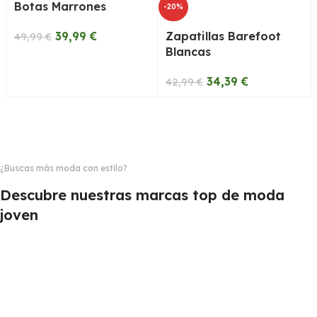
Botas Marrones
-20%
39,99
€
Zapatillas Barefoot
49,99
€
Blancas
34,39
€
42,99
€
¿Buscas más moda con estilo?
Descubre nuestras marcas top de moda
joven