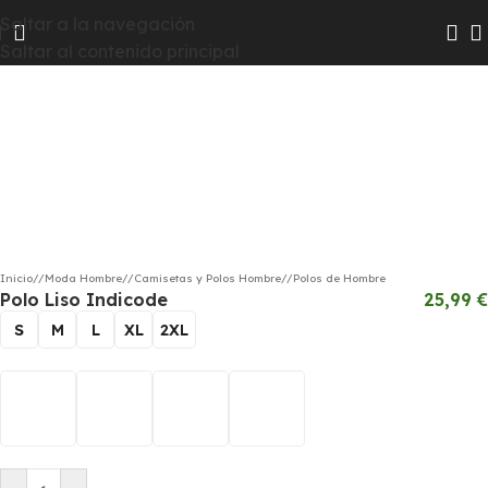
Las colecciones Chico y Chica pasarán a Hombre y Mujer
Saltar a la navegación
Haga clic para ampliar
para que te resulte más fácil encontrar todas las
Saltar al contenido principal
novedades
Inicio
/
Moda Hombre
/
Camisetas y Polos Hombre
/
Polos de Hombre
Polo Liso Indicode
25,99
€
S
M
L
XL
2XL