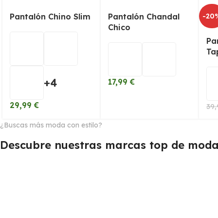
Pantalón Chino Slim
Pantalón Chandal
-20
Chico
Pa
Ta
+4
17,99
€
29,99
€
39
¿Buscas más moda con estilo?
Descubre nuestras marcas top de moda