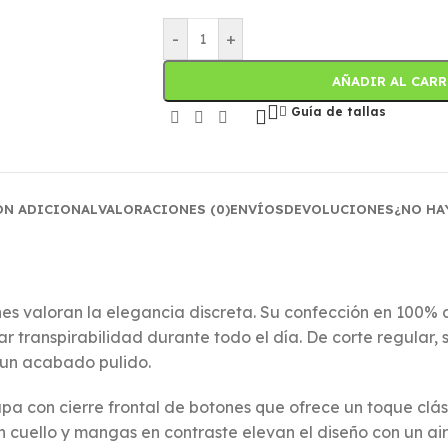
-
+
AÑADIR AL CAR
Guía de tallas
ÓN ADICIONAL
VALORACIONES (0)
ENVÍOS
DEVOLUCIONES
¿NO HA
nes valoran la elegancia discreta. Su confección en 100%
 transpirabilidad durante todo el día. De corte regular, s
 un acabado pulido.
apa con cierre frontal de botones que ofrece un toque clás
en cuello y mangas en contraste elevan el diseño con un a