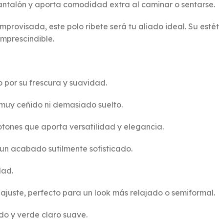
pantalón y aporta comodidad extra al caminar o sentarse.
mprovisada, este polo ribete será tu aliado ideal. Su estét
mprescindible.
o por su frescura y suavidad.
i muy ceñido ni demasiado suelto.
botones que aporta versatilidad y elegancia.
un acabado sutilmente sofisticado.
dad.
l ajuste, perfecto para un look más relajado o semiformal.
do y verde claro suave.