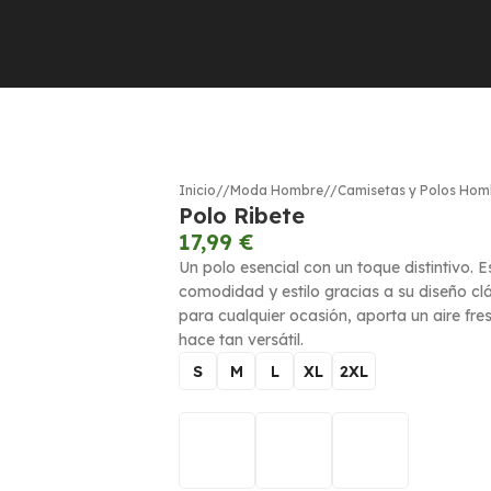
n a Hombre y Mujer para que te resulte más fácil encontr
Inicio
/
Moda Hombre
/
Camisetas y Polos Hom
Polo Ribete
17,99
€
Un polo esencial con un toque distintivo
comodidad y estilo gracias a su diseño clá
para cualquier ocasión, aporta un aire fres
hace tan versátil.
S
M
L
XL
2XL