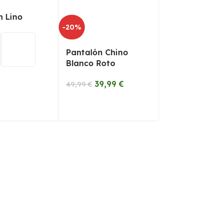
n Lino
-20%
Pantalón Chino
Blanco Roto
39,99
€
49,99
€