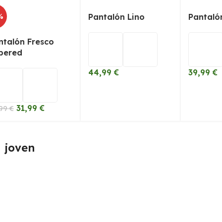
%
Pantalón Lino
Pantaló
ntalón Fresco
pered
44,99
€
39,99
€
31,99
€
,99
€
 joven