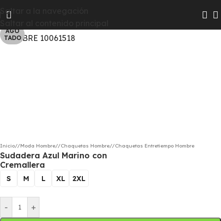
Las colecciones Chico y Chica pasarán a Hombre y Mujer
Saltar a la navegación
para que te resulte más fácil encontrar todas las
Saltar al contenido principal
Haga clic para ampliar
novedades
AGO
TADO
Inicio
/
Moda Hombre
/
Chaquetas Hombre
/
Chaquetas Entretiempo Hombre
Sudadera Azul Marino con
Cremallera
S
M
L
XL
2XL
-
+