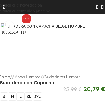
Las colecciones Chico y Chica pasarán a Hombre y Mujer
Saltar a la navegación
para que te resulte más fácil encontrar todas las
Saltar al contenido principal
novedades
-20%
Haga clic para ampliar
Inicio
/
Moda Hombre
/
Sudaderas Hombre
Sudadera con Capucha
20,79
€
25,99
€
S
M
L
XL
2XL