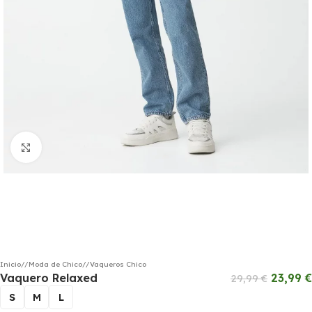
Haga clic para ampliar
Inicio
/
Moda de Chico
/
Vaqueros Chico
Vaquero Relaxed
23,99
€
29,99
€
S
M
L