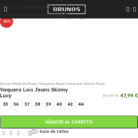
Las colecciones Chico y Chica pasarán a Hombre y Mujer
Saltar a la navegación
Haga clic para ampliar
para que te resulte más fácil encontrar todas las
Saltar al contenido principal
novedades
-20%
Inicio
/
Moda de Mujer
/
Vaqueros Mujer
/
Vaqueros Skinny Mujer
Vaquero Lois Jeans Skinny
Lucy
47,99
€
59,99
€
35
36
37
38
39
40
42
44
AÑADIR AL CARRITO
Guía de tallas