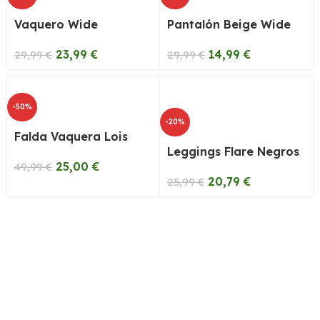
Vaquero Wide
Pantalón Beige Wide
23,99
€
14,99
€
29,99
€
29,99
€
-50%
-20%
Falda Vaquera Lois
Leggings Flare Negros
25,00
€
49,99
€
20,79
€
25,99
€