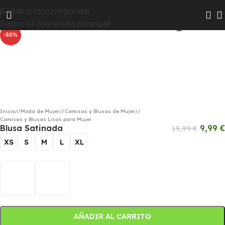
Las colecciones Chico y Chica pasarán a Hombre y Mujer
Saltar a la navegación
Haga clic para ampliar
para que te resulte más fácil encontrar todas las
Saltar al contenido principal
novedades
-50%
Inicio
/
Moda de Mujer
/
Camisas y Blusas de Mujer
/
Camisas y Blusas Lisas para Mujer
Blusa Satinada
9,99
€
19,99
€
XS
S
M
L
XL
AÑADIR AL CARRITO