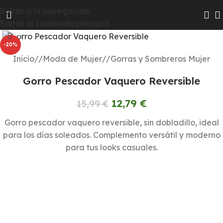
Las colecciones Chico y Chica pasarán a Hombre y Mujer
Saltar a la navegación
para que te resulte más fácil encontrar todas las
Saltar al contenido principal
Haga clic para ampliar
novedades
-20%
Inicio
/
Moda de Mujer
/
Gorras y Sombreros Mujer
Gorro Pescador Vaquero Reversible
12,79
€
15,99
€
Gorro pescador vaquero reversible, sin dobladillo, ideal
para los días soleados. Complemento versátil y moderno
para tus looks casuales.