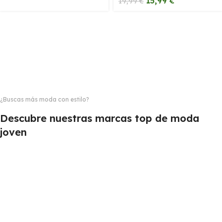
15,99
€
19,99
€
¿Buscas más moda con estilo?
Descubre nuestras marcas top de moda
joven