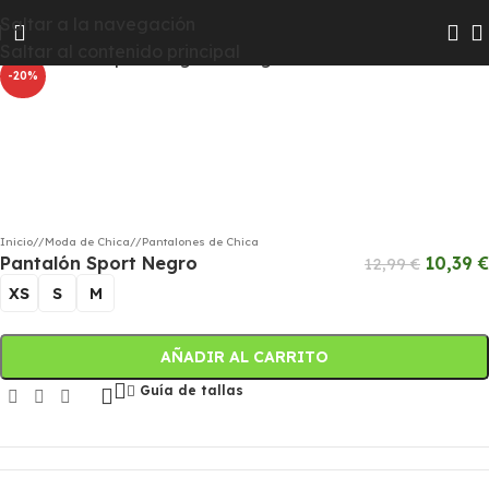
Las colecciones Chico y Chica pasarán a Hombre y Mujer
Saltar a la navegación
Haga clic para ampliar
para que te resulte más fácil encontrar todas las
Saltar al contenido principal
novedades
-20%
Inicio
/
Moda de Chica
/
Pantalones de Chica
Pantalón Sport Negro
10,39
€
12,99
€
XS
S
M
AÑADIR AL CARRITO
Guía de tallas