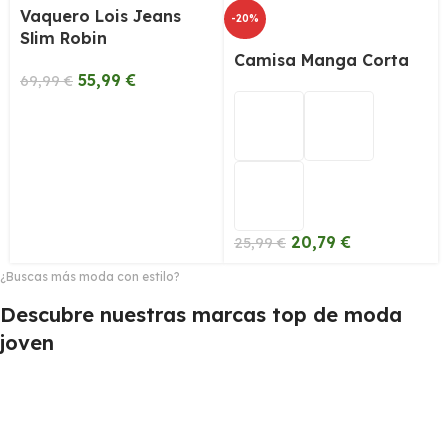
Vaquero Lois Jeans
-20%
Slim Robin
Camisa Manga Corta
55,99
€
69,99
€
20,79
€
25,99
€
¿Buscas más moda con estilo?
Descubre nuestras marcas top de moda
joven