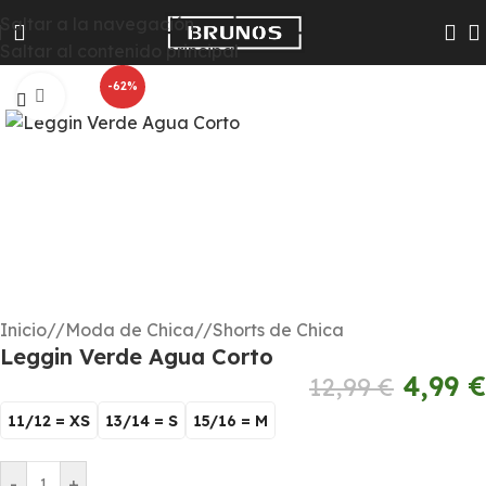
Las colecciones Chico y Chica pasarán a Hombre y Mujer
Saltar a la navegación
para que te resulte más fácil encontrar todas las
Saltar al contenido principal
novedades
-62%
Haga clic para ampliar
Inicio
/
Moda de Chica
/
Shorts de Chica
Leggin Verde Agua Corto
4,99
€
12,99
€
11/12 = XS
13/14 = S
15/16 = M
-
+