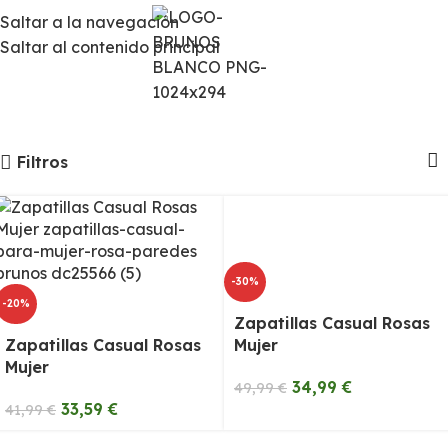
Las colecciones Chico y Chica pasarán a Hombre y Mujer
Saltar a la navegación
para que te resulte más fácil encontrar todas las
Saltar al contenido principal
novedades
Calzado de Mujer
Completa tu look de la manera más cómoda
Filtros
-30%
-20%
Zapatillas Casual Rosas
Zapatillas Casual Rosas
Mujer
Mujer
34,99
€
49,99
€
33,59
€
41,99
€